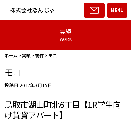
MENU
実績
──WORK──
ホーム
>
実績
>
物件
>
モコ
モコ
投稿日:2017年3月15日
鳥取市湖山町北6丁目【1R学生向
け賃貸アパート】